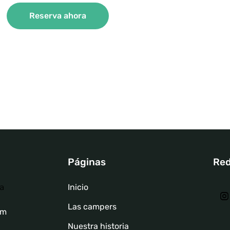
Reserva ahora
Páginas
Red
a
Inicio
Las campers
om
Nuestra historia