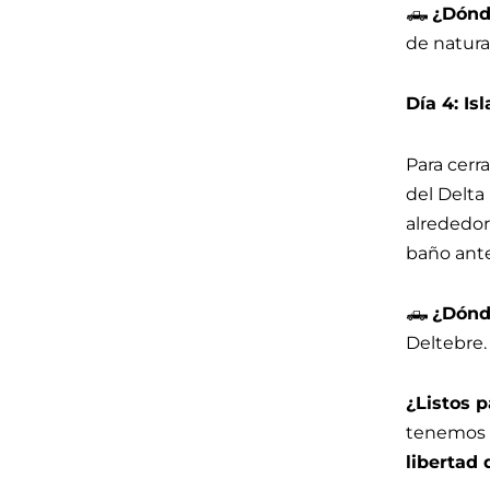
🛻
¿Dónd
de natura
Día 4: I
Para cerra
del Delta
alrededor
baño antes
🛻
¿Dónd
Deltebre.
¿Listos p
tenemos n
libertad 