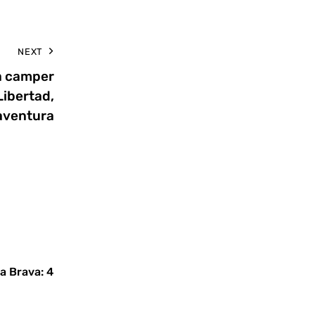
NEXT
na camper
Libertad,
aventura
a Brava: 4