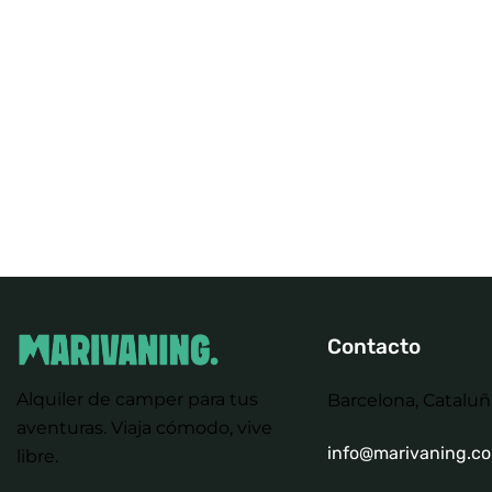
Contacto
Alquiler de camper para tus
Barcelona, Cataluñ
aventuras. Viaja cómodo, vive
info@marivaning.c
libre.