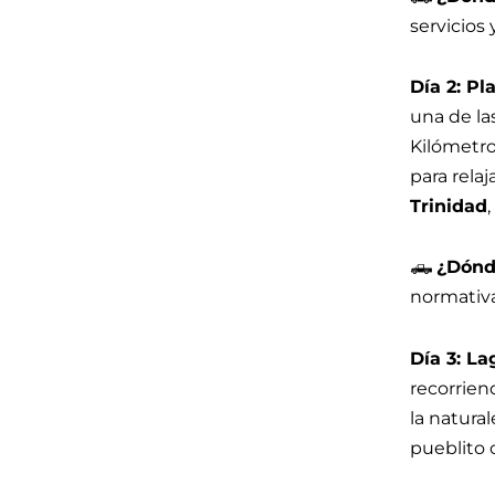
servicios
Día 2: Pl
una de la
Kilómetro
para rela
Trinidad
🛻
¿Dónd
normativa
Día 3: L
recorrien
la natural
pueblito 