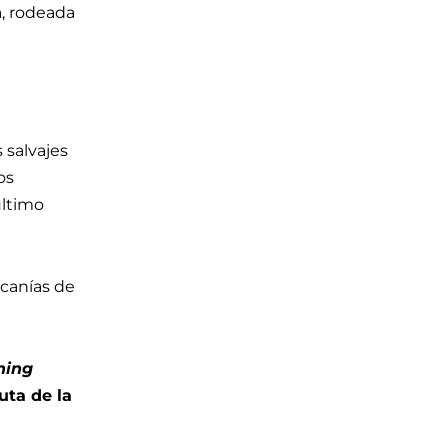
, rodeada
 salvajes
os
último
rcanías de
ning
uta de la