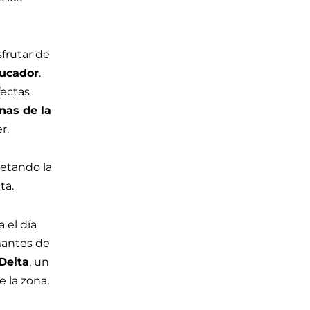
sfrutar de
bucador
.
fectas
inas de la
r.
petando la
ta.
 el día
amantes de
Delta
, un
 la zona.