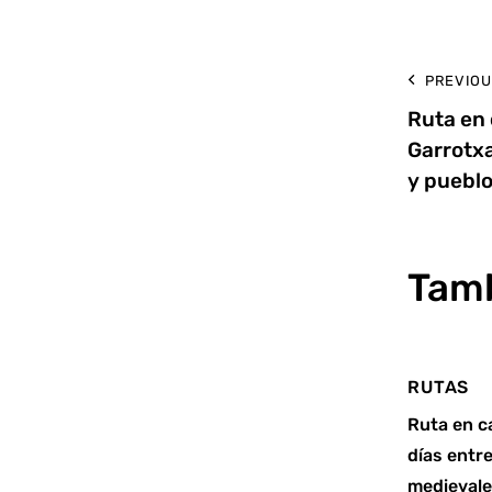
PREVIOU
Ruta en 
Garrotxa
y puebl
Tamb
RUTAS
Ruta en c
días entr
medieval