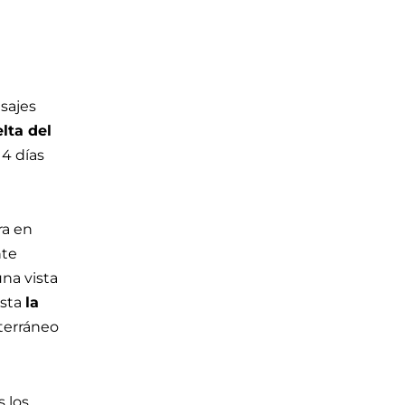
sajes
lta del
4 días
ra en
nte
na vista
asta
la
iterráneo
 los