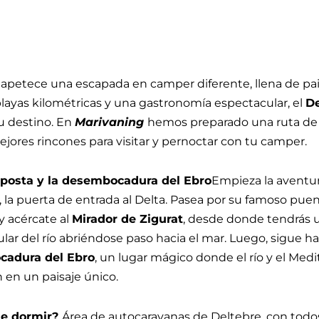
e apetece una escapada en camper diferente, llena de pai
 playas kilométricas y una gastronomía espectacular, el
De
u destino. En
Marivaning
hemos preparado una ruta de 
ejores rincones para visitar y pernoctar con tu camper.
mposta y la desembocadura del Ebro
Empieza la aventu
, la puerta de entrada al Delta. Pasea por su famoso pue
y acércate al
Mirador de Zigurat
, desde donde tendrás u
lar del río abriéndose paso hacia el mar. Luego, sigue h
adura del Ebro
, un lugar mágico donde el río y el Med
 en un paisaje único.
e dormir?
Área de autocaravanas de Deltebre, con todos