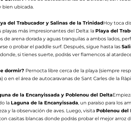
 y bien ubicada.
aya del Trabucador y Salinas de la Trinidad
Hoy toca di
s playas más impresionantes del Delta: la
Playa del Tra
s de arena dorada y aguas tranquilas a ambos lados, per
jarse o probar el paddle surf. Después, sigue hasta las
Sal
, donde, si tienes suerte, podrás ver flamencos al atardece
e dormir?
Pernocta libre cerca de la playa (siempre res
) o en el área de autocaravanas de Sant Carles de la Ràpi
aguna de la Encanyissada y Poblenou del Delta
Empieza
do la
Laguna de la Encanyissada
, un paraíso para los 
eza y la observación de aves. Luego, visita
Poblenou del 
con casitas blancas donde podrás probar el mejor arroz de