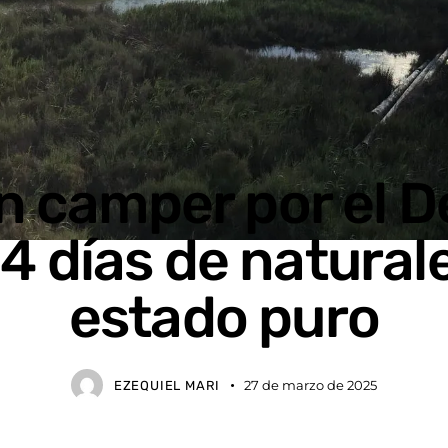
n camper por el De
 4 días de natural
estado puro
27 de marzo de 2025
EZEQUIEL MARI