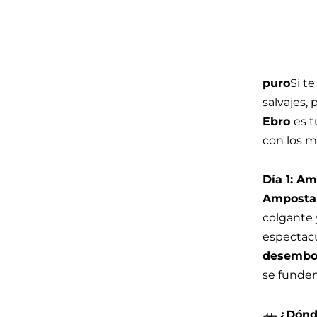
puro
Si t
salvajes,
Ebro
es t
con los m
Día 1: A
Amposta
colgante 
espectacu
desemboc
se funden
🛻
¿Dónd