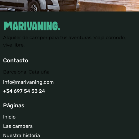
Alquiler de camper para tus aventuras. Viaja cómodo,
vive libre.
Contacto
Barcelona, Cataluña
info@marivaning.com
+34 697 54 53 24‬
Páginas
Inicio
Las campers
Nuestra historia