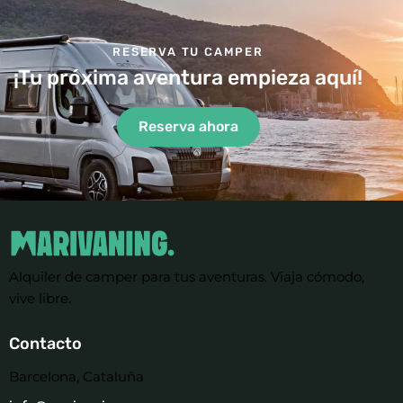
RESERVA TU CAMPER
¡Tu próxima aventura empieza aquí!
Reserva ahora
Alquiler de camper para tus aventuras. Viaja cómodo,
vive libre.
Contacto
Barcelona, Cataluña