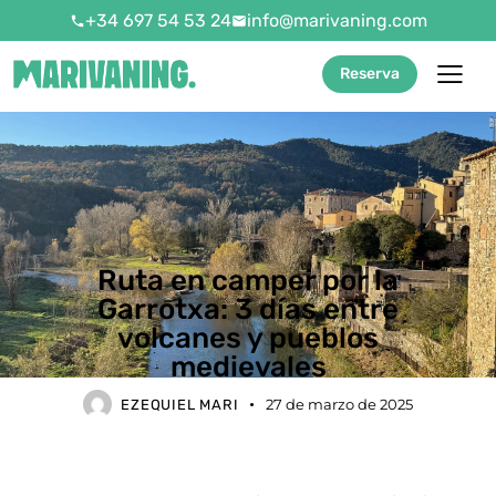
+34 697 54 53 24
info@marivaning.com
Reserva
Ruta en camper por la
Garrotxa: 3 días entre
volcanes y pueblos
medievales
27 de marzo de 2025
EZEQUIEL MARI