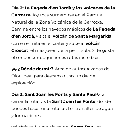
Día 2: La Fageda d’en Jordà y los volcanes de la
Garrotxa
Hoy toca sumergirse en el Parque
Natural de la Zona Volcánica de la Garrotxa.
Camina entre los hayedos mágicos de
La Fageda
d’en Jordà
, visita el
volcán de Santa Margarida
con su ermita en el cráter y sube al
volcán
Croscat
, el más joven de la península. Si te gusta
el senderismo, aquí tienes rutas increíbles.
🛻
¿Dónde dormir?
Área de autocaravanas de
Olot, ideal para descansar tras un día de
exploración.
Día 3: Sant Joan les Fonts y Santa Pau
Para
cerrar la ruta, visita
Sant Joan les Fonts
, donde
puedes hacer una ruta fácil entre saltos de agua
y formaciones
volcánicas. Luego, descubre
Santa Pau
, un