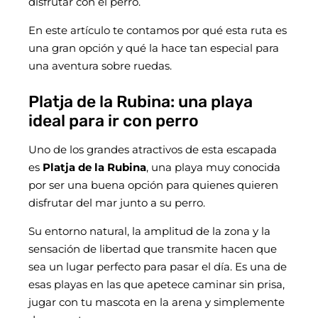
disfrutar con el perro.
En este artículo te contamos por qué esta ruta es
una gran opción y qué la hace tan especial para
una aventura sobre ruedas.
Platja de la Rubina: una playa
ideal para ir con perro
Uno de los grandes atractivos de esta escapada
es
Platja de la Rubina
, una playa muy conocida
por ser una buena opción para quienes quieren
disfrutar del mar junto a su perro.
Su entorno natural, la amplitud de la zona y la
sensación de libertad que transmite hacen que
sea un lugar perfecto para pasar el día. Es una de
esas playas en las que apetece caminar sin prisa,
jugar con tu mascota en la arena y simplemente