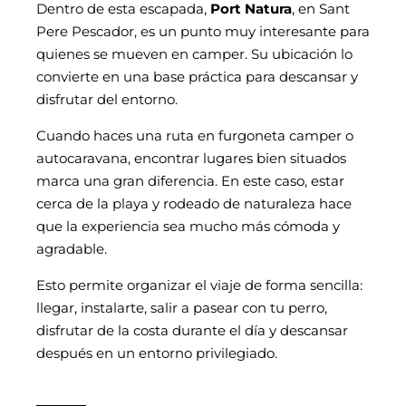
Dentro de esta escapada,
Port Natura
, en Sant
Pere Pescador, es un punto muy interesante para
quienes se mueven en camper. Su ubicación lo
convierte en una base práctica para descansar y
disfrutar del entorno.
Cuando haces una ruta en furgoneta camper o
autocaravana, encontrar lugares bien situados
marca una gran diferencia. En este caso, estar
cerca de la playa y rodeado de naturaleza hace
que la experiencia sea mucho más cómoda y
agradable.
Esto permite organizar el viaje de forma sencilla:
llegar, instalarte, salir a pasear con tu perro,
disfrutar de la costa durante el día y descansar
después en un entorno privilegiado.