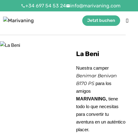
+34 697 54 53 24
info@marivaning.com
Buchungsprozess - La Beni
Jetzt buchen
La Beni
Nuestra camper
Benimar Benivan
B170 PS​
para los
amigos
MARIVANING,
tiene
todo lo que necesitas
para convertir tu
aventura en un auténtico
placer.