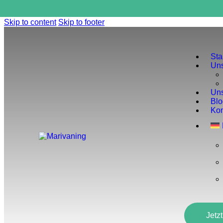
Skip to content
Skip to footer
Sta
Un
Uns
Blo
Kon
Jetz