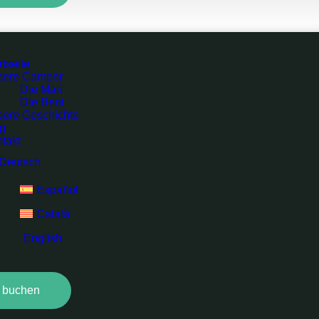
rtseite
sere Camper
Die Mari
Die Beni
ere Geschichte
g
takt
Deutsch
Español
Català
English
t buchen