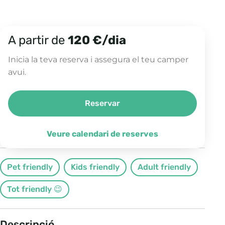
A partir de
120 €/dia
Inicia la teva reserva i assegura el teu camper
avui.
Reservar
La Beni
Benimar Benivan B170 PS
Veure calendari de reserves
Pet friendly
Kids friendly
Adult friendly
Tot friendly 😉
Descripció