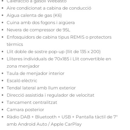
Calefacció a gasoil Webasto
Aire condicionat a cabina de conducció
Aigua calenta de gas (K6)
Cuina amb dos fogons i aigüera
Nevera de compressor de 95L
Enfosquidors de cabina tipus REMIS o protectors
tèrmics
Llit doble de sostre pop-up (llit de 135 x 200)
Lliteres individuals de 70x185 i Llit convertible en
zona menjador
Taula de menjador interior
Escaló elèctric
Tendal lateral amb llum exterior
Direcció assistida i regulador de velocitat
Tancament centralitzat
Camara posterior
Ràdio DAB + Bluetooth + USB + Pantalla tàctil de 7"
amb Android Auto / Apple CarPlay