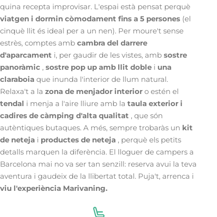
quina recepta improvisar. L'espai està pensat perquè
viatgen i dormin còmodament fins a 5 persones
(el
cinquè llit és ideal per a un nen). Per moure't sense
estrès, comptes amb
cambra del darrere
d'aparcament
i, per gaudir de les vistes, amb
sostre
panoràmic
,
sostre pop up amb llit doble
i
una
claraboia
que inunda l'interior de llum natural.
Relaxa't a la
zona de menjador interior
o estén el
tendal
i menja a l'aire lliure amb la
taula exterior i
cadires de càmping d'alta qualitat
, que són
autèntiques butaques. A més, sempre trobaràs un
kit
de neteja
i
productes de neteja
, perquè els petits
detalls marquen la diferència. El lloguer de campers a
Barcelona mai no va ser tan senzill: reserva avui la teva
aventura i gaudeix de la llibertat total.
Puja't, arrenca i
viu l'experiència Marivaning.