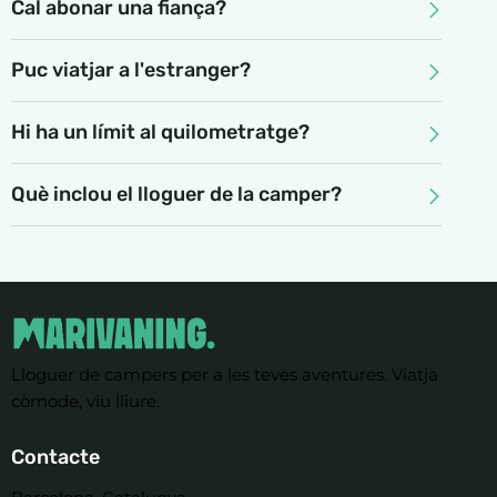
Cal abonar una fiança?
Puc viatjar a l'estranger?
Hi ha un límit al quilometratge?
Què inclou el lloguer de la camper?
Lloguer de campers per a les teves aventures. Viatja
còmode, viu lliure.
Contacte